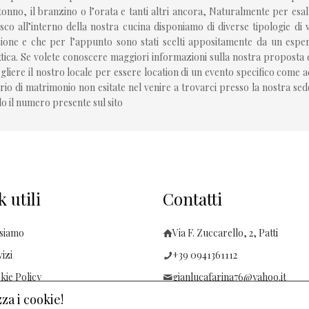
 tonno, il branzino o l’orata e tanti altri ancora, Naturalmente per esal
sco all’interno della nostra cucina disponiamo di diverse tipologie di 
one e che per l’appunto sono stati scelti appositamente da un esperto
tica. Se volete conoscere maggiori informazioni sulla nostra proposta d
egliere il nostro locale per essere location di un evento specifico com
rio di matrimonio non esitate nel venire a trovarci presso la nostra s
do il numero presente sul sito
 utili
Contatti
 siamo
Via F. Zuccarello, 2, Patti
izi
+39 0941361112
kie Policy
gianlucafarina76@yahoo.it
za i cookie!
acy Policy