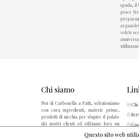
spada, il
pesce fre
preparazi
organolet
volete sc
anniversa
utilizzan
Chi siamo
Link
Noi di Carbonella a Patti, selezioniamo
Chi
con cura ingredienti, materie prime,
Serv
prodotti di nicchia per stupire il palato
dei nostri clienti ed offriamo loro un
Coo
servizio attento ed accurato in un
Questo sito web utiliz
Priv
ambiente rilassante e ricercato